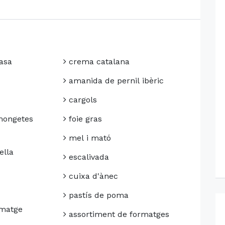
asa
crema catalana
amanida de pernil ibèric
cargols
mongetes
foie gras
mel i mató
ella
escalivada
cuixa d'ànec
pastís de poma
matge
assortiment de formatges