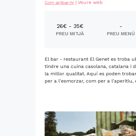
|
Veure web
Com arribar-hi
26€ - 35€
-
PREU MITJÀ
PREU MENÚ
El bar - restaurant El Genet es troba ub
tindre una cuina casolana, catalana i
la millor qualitat. Aquí es poden troba
per a l'esmorzar, com per a l'aperitiu, el