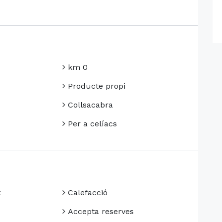
km 0
Producte propi
Collsacabra
Per a celíacs
t
Calefacció
Accepta reserves