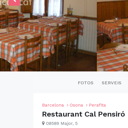
FOTOS
SERVEIS
Barcelona
Osona
Perafita
Restaurant Cal Pensiró
08589 Major, 5