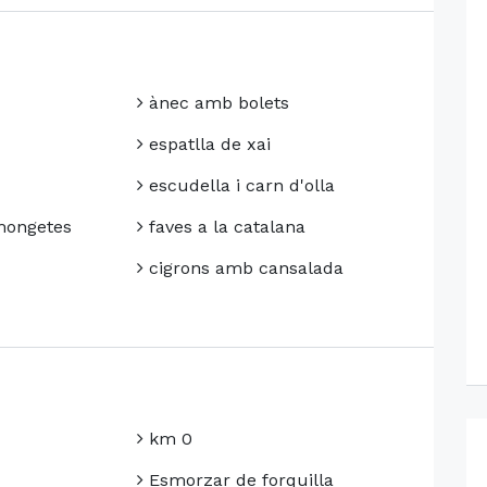
ànec amb bolets
espatlla de xai
escudella i carn d'olla
mongetes
faves a la catalana
cigrons amb cansalada
km 0
Esmorzar de forquilla