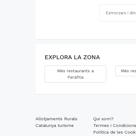
Esmorzars i dina
EXPLORA LA ZONA
Més restaurants a
Més re
Perafita
Allotjaments Rurals
Qui som?
Catalunya turisme
Termes i Condicion
Política de les Cook