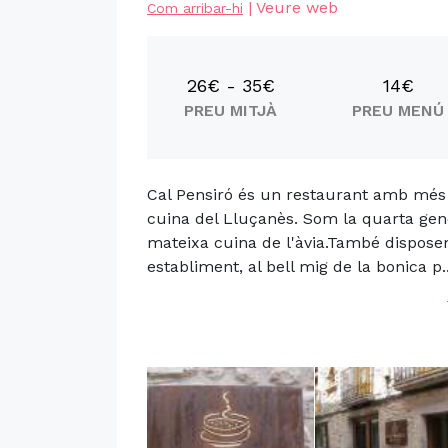
|
Veure web
Com arribar-hi
26€ - 35€
14€
PREU MITJÀ
PREU MENÚ
Cal Pensiró és un restaurant amb més de
cuina del Lluçanès. Som la quarta gene
mateixa cuina de l'àvia.També dispose
establiment, al bell mig de la bonica p..