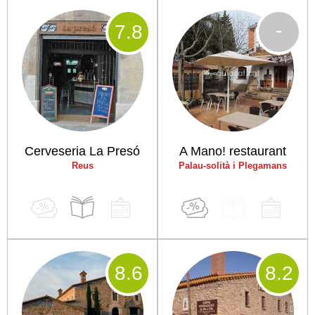
-
7
.8
Cerveseria La Presó
A Mano! restaurant
Reus
Palau-solità i Plegamans
8
.6
8
.2