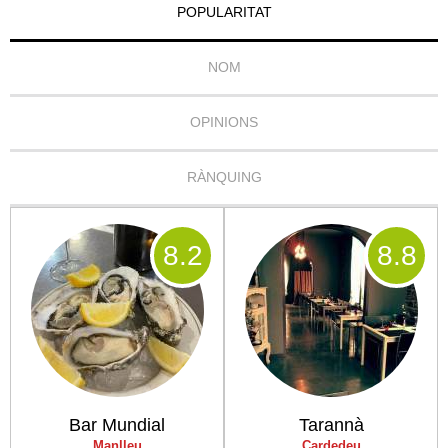
POPULARITAT
NOM
OPINIONS
RÀNQUING
8
.2
8
.8
Bar Mundial
Tarannà
Manlleu
Cardedeu