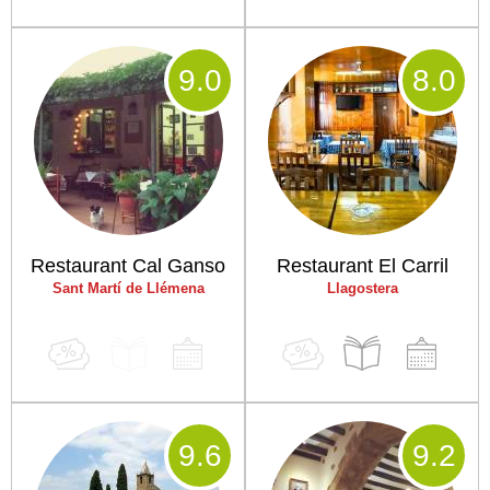
9
.0
8
.0
Restaurant Cal Ganso
Restaurant El Carril
Sant Martí de Llémena
Llagostera
9
.6
9
.2