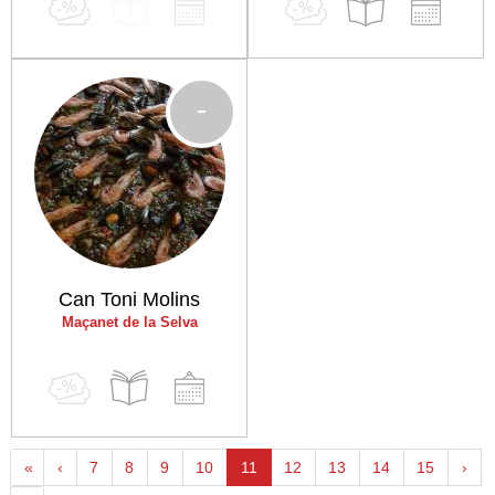
-
Can Toni Molins
Maçanet de la Selva
«
‹
7
8
9
10
11
12
13
14
15
›