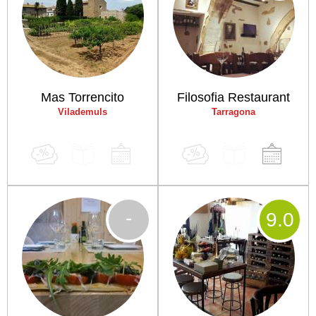
Mas Torrencito
Filosofia Restaurant
Vilademuls
Tarragona
-
9
.0