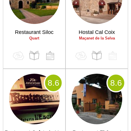
Restaurant Siloc
Hostal Cal Coix
Quart
Maçanet de la Selva
8
.6
8
.6