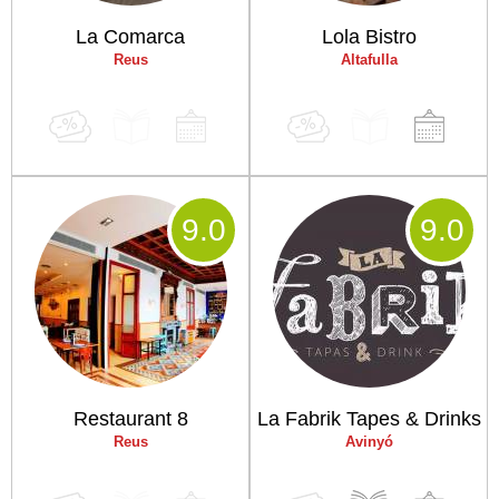
La Comarca
Lola Bistro
Reus
Altafulla
9
.0
9
.0
Restaurant 8
La Fabrik Tapes & Drinks
Reus
Avinyó