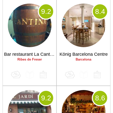
9
.2
8
.4
Bar restaurant La Cantina
König Barcelona Centre
Ribes de Freser
Barcelona
9
.2
8
.6