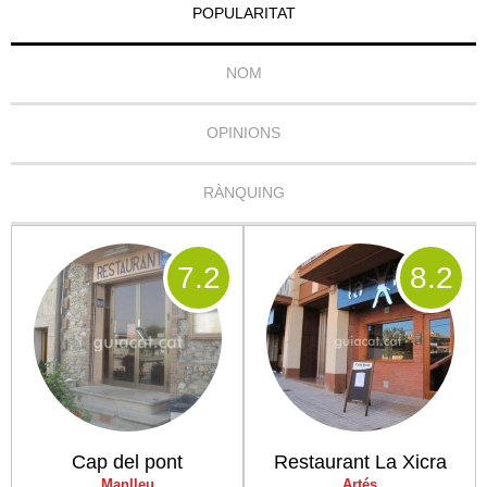
POPULARITAT
NOM
OPINIONS
RÀNQUING
7
.2
8
.2
Cap del pont
Restaurant La Xicra
Manlleu
Artés