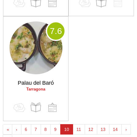
7
.6
Palau del Baró
Tarragona
«
‹
6
7
8
9
10
11
12
13
14
›