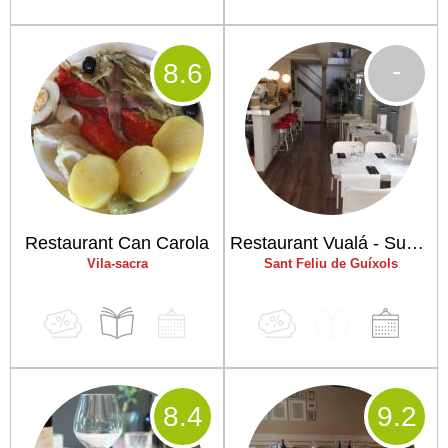
-
8
.6
Restaurant Can Carola
Restaurant Vualá - Sushi House
Vila-sacra
Sant Feliu de Guíxols
8
.4
9
.2