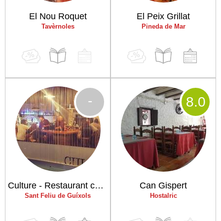
El Nou Roquet
El Peix Grillat
Tavèrnoles
Pineda de Mar
-
8
.0
Culture - Restaurant cocktail bar
Can Gispert
Sant Feliu de Guíxols
Hostalric