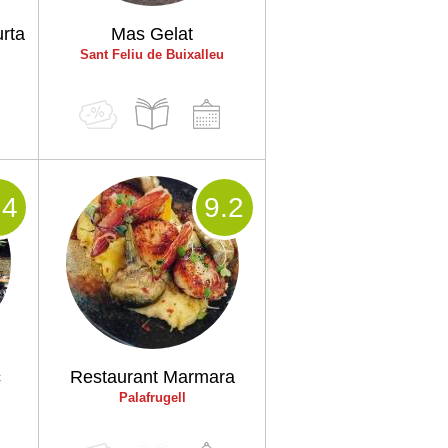
rta
Mas Gelat
Sant Feliu de Buixalleu
.4
9
.2
c
Restaurant Marmara
Palafrugell