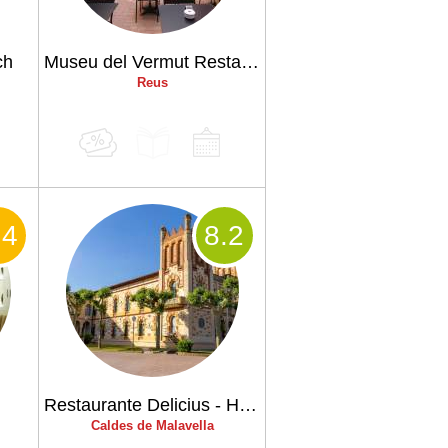
ch
Museu del Vermut Restaurant
Reus
.4
8
.2
Restaurante Delicius - Hotel Balneario Vichy Catalan
Caldes de Malavella