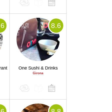
.6
8
.6
rant
One Sushi & Drinks
Girona
.6
8
.8