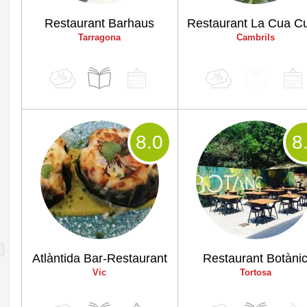
Restaurant Barhaus
Restaurant La Cua Cu
Tarragona
Cambrils
8
.0
8
Atlàntida Bar-Restaurant
Restaurant Botàni
Vic
Tortosa