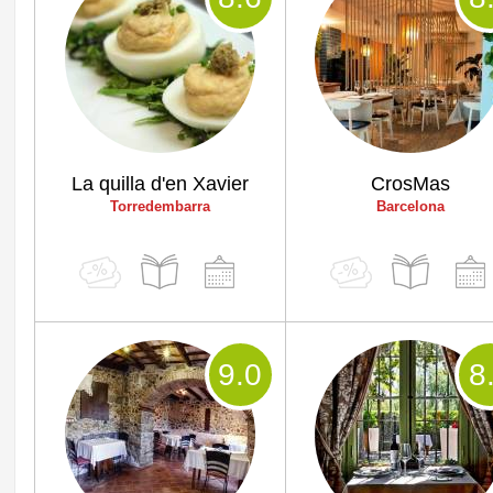
La quilla d'en Xavier
CrosMas
Torredembarra
Barcelona
9
.0
8