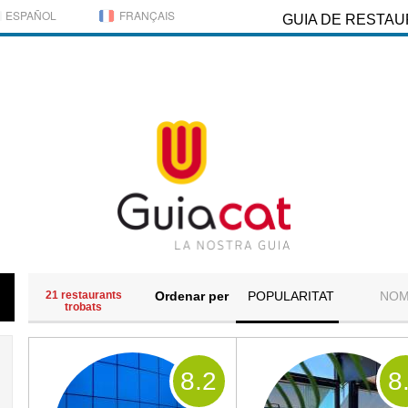
ESPAÑOL
FRANÇAIS
GUIA DE RESTA
21 restaurants
Ordenar per
POPULARITAT
NO
trobats
8
.2
8