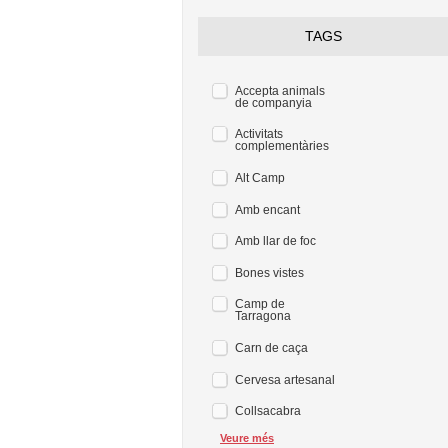
TAGS
Accepta animals
de companyia
Activitats
complementàries
Alt Camp
Amb encant
Amb llar de foc
Bones vistes
Camp de
Tarragona
Carn de caça
Cervesa artesanal
Collsacabra
Veure més