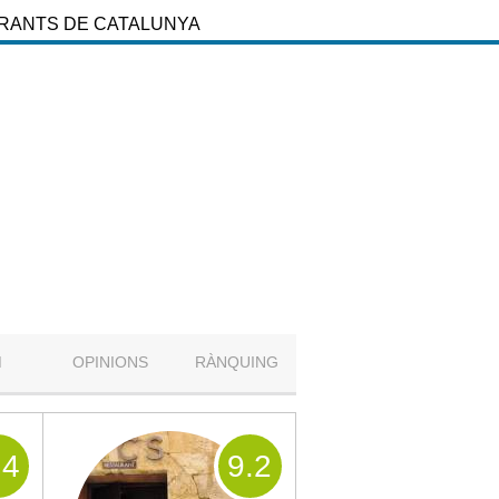
URANTS DE CATALUNYA
M
OPINIONS
RÀNQUING
.4
9
.2