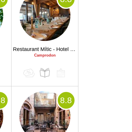
Restaurant Mític - Hotel Puig francó
Camprodon
.8
8
.8