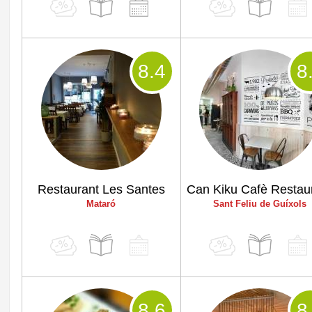
8
.4
8
Restaurant Les Santes
Can Kiku Cafè Restau
Mataró
Sant Feliu de Guíxols
8
.6
8