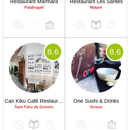
Restaurant Marmara
Restaurant Les Santes
Palafrugell
Mataró
8
.6
8
.6
Can Kiku Cafè Restaurant
One Sushi & Drinks
Sant Feliu de Guíxols
Girona