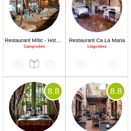
Restaurant Mític - Hotel Puig francó
Restaurant Ca La Maria
Camprodon
Llagostera
8
.8
8
.8