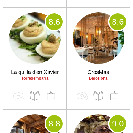
8
.6
8
.6
La quilla d'en Xavier
CrosMas
Torredembarra
Barcelona
8
.8
9
.0