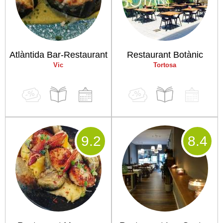
Atlàntida Bar-Restaurant
Restaurant Botànic
Vic
Tortosa
9
.2
8
.4