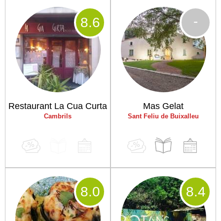
-
8
.6
Restaurant La Cua Curta
Mas Gelat
Cambrils
Sant Feliu de Buixalleu
8
.0
8
.4