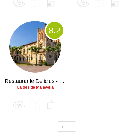
8
.2
Restaurante Delicius - Hotel Balneario Vichy Catalan
Caldes de Malavella
‹
›