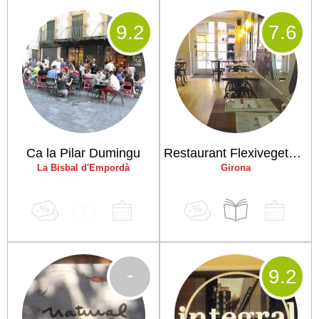
9
.2
7
.6
Ca la Pilar Dumingu
Restaurant Flexivegetarià Cuida't
La Bisbal d'Empordà
Girona
-
9
.2