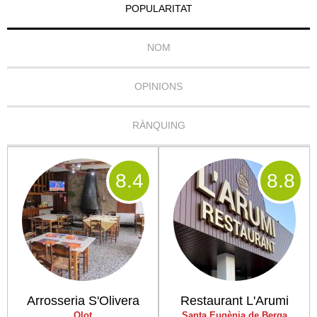
POPULARITAT
NOM
OPINIONS
RÀNQUING
8
.4
8
.8
Arrosseria S'Olivera
Restaurant L'Arumi
Olot
Santa Eugènia de Berga