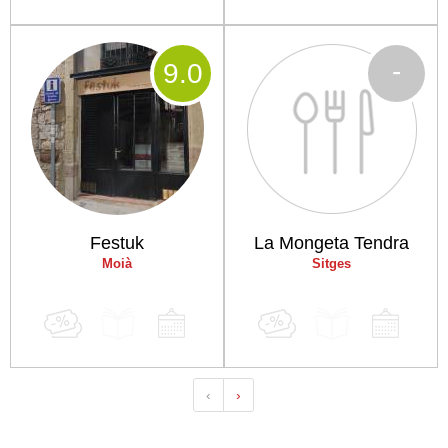
-
9
.0
Festuk
La Mongeta Tendra
Moià
Sitges
‹
›