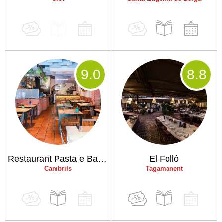
9
.0
8
.8
Restaurant Pasta e Basta
El Folló
Cambrils
Tagamanent