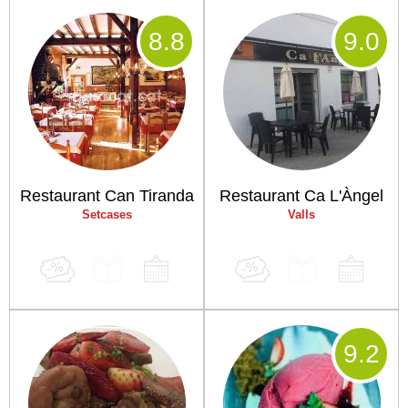
8
.8
9
.0
Restaurant Can Tiranda
Restaurant Ca L'Àngel
Setcases
Valls
9
.2