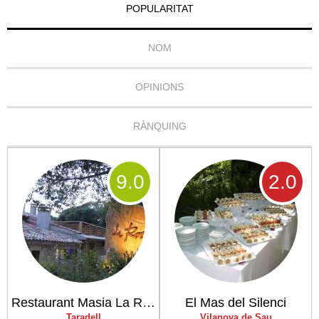
POPULARITAT
NOM
OPINIONS
RÀNQUING
9
.0
2
.0
Restaurant Masia La Roca
El Mas del Silenci
Taradell
Vilanova de Sau