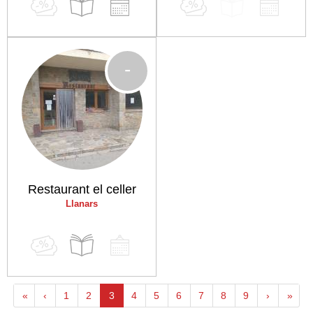
-
Restaurant el celler
Llanars
«
‹
1
2
3
4
5
6
7
8
9
›
»