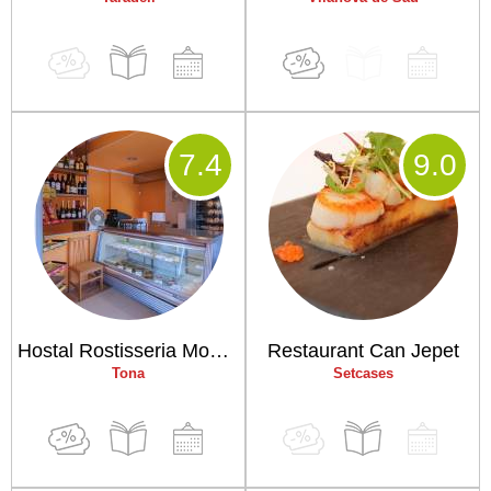
7
.4
9
.0
Hostal Rostisseria Montserrat
Restaurant Can Jepet
Tona
Setcases