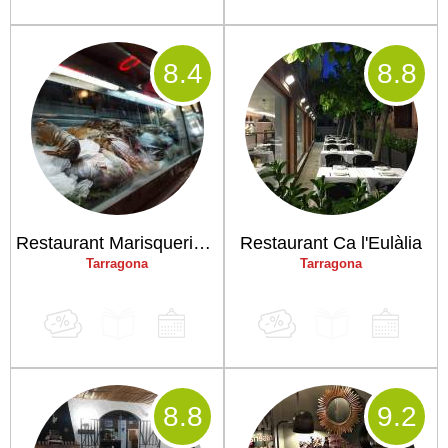
8
.4
8
.8
Restaurant Marisqueria l'Àncora
Restaurant Ca l'Eulàlia
Tarragona
Tarragona
8
.8
9
.2