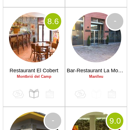
-
8
.6
Restaurant El Cobert
Bar-Restaurant La Mossegada
Montbrió del Camp
Manlleu
-
9
.0