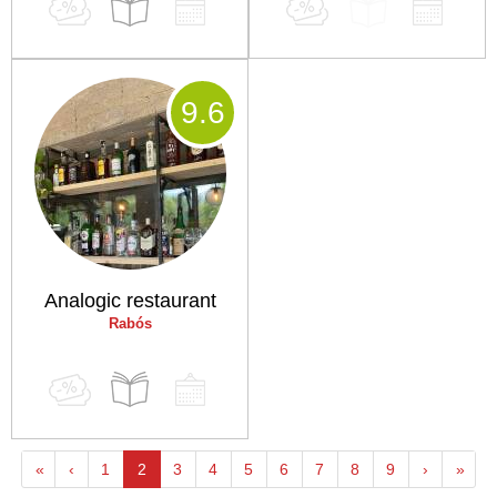
9
.6
Analogic restaurant
Rabós
«
‹
1
2
3
4
5
6
7
8
9
›
»