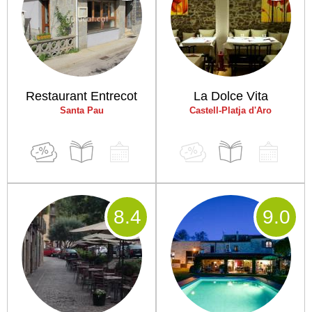
Restaurant Entrecot
La Dolce Vita
Santa Pau
Castell-Platja d'Aro
8
.4
9
.0