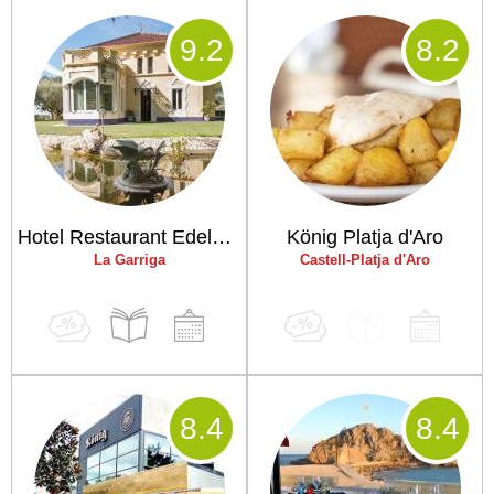
9
.2
8
.2
Hotel Restaurant Edelweiss
König Platja d'Aro
La Garriga
Castell-Platja d'Aro
8
.4
8
.4