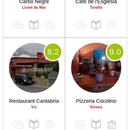
Carbó Negre
Cafè de l'Església
Lloret de Mar
Torelló
8
.2
9
.0
Restaurant Cantabria
Pizzeria Cocolino
Vic
Girona