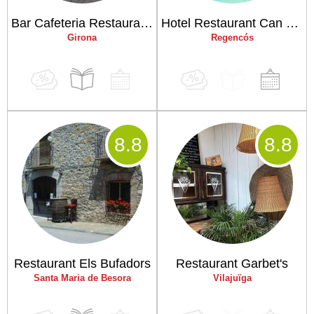
Bar Cafeteria Restaurant Jorbel
Hotel Restaurant Can Casi
Girona
Regencós
8
.8
8
.8
Restaurant Els Bufadors
Restaurant Garbet's
Santa Maria de Besora
Vilajuïga