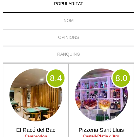
POPULARITAT
NOM
OPINIONS
RÀNQUING
8
.4
8
.0
El Racó del Bac
Pizzeria Sant Lluis
Camprodon
Castell-Platja d'Aro