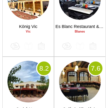
König Vic
Es Blanc Restaurant & Lounge Club
Vic
Blanes
8
.2
7
.6