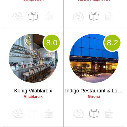
8
.0
8
.2
König Vilablareix
Indigo Restaurant & Lounge
Vilablareix
Girona