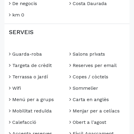
De negocis
Costa Daurada
km 0
SERVEIS
Guarda-roba
Salons privats
Targeta de crèdit
Reserves per email
Terrassa o jardí
Copes / còctels
Wifi
Sommelier
Menú per a grups
Carta en anglès
Mobilitat reduïda
Menjar per a celíacs
Calefacció
Obert a l'agost
Accepta reserves
Fàcil Aparcament