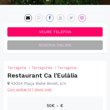
VEURE TELÈFON
RESERVA ONLINE
Tarragona
Tarragonès
Tarragona
Restaurant Ca l'Eulàlia
43004 Plaça Bisbe Bonet, s/n
|
Com arribar-hi
Veure web
50€ - €