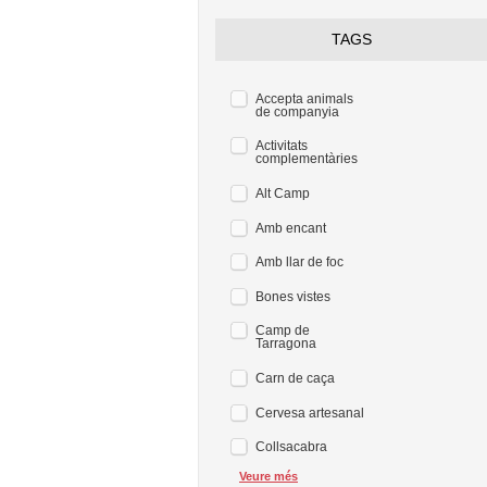
TAGS
Accepta animals
de companyia
Activitats
complementàries
Alt Camp
Amb encant
Amb llar de foc
Bones vistes
Camp de
Tarragona
Carn de caça
Cervesa artesanal
Collsacabra
Veure més