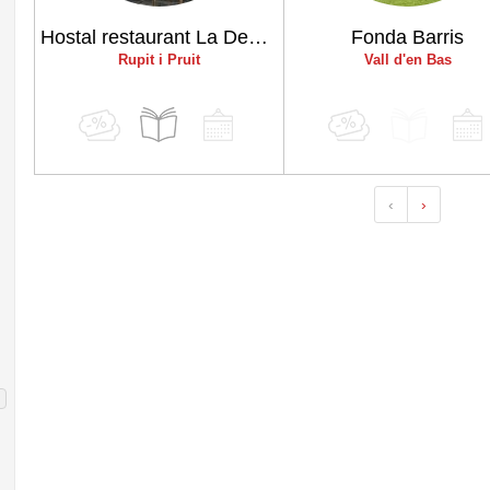
Hostal restaurant La Devesa
Fonda Barris
Rupit i Pruit
Vall d'en Bas
‹
›