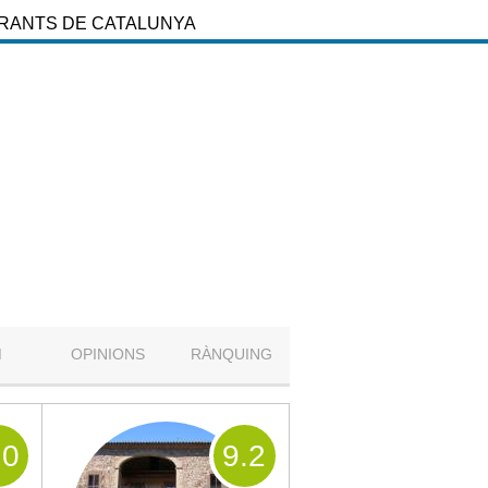
URANTS DE CATALUNYA
M
OPINIONS
RÀNQUING
.0
9
.2