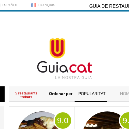
ESPAÑOL
FRANÇAIS
GUIA DE RESTA
5 restaurants
Ordenar per
POPULARITAT
NO
trobats
9
.0
9