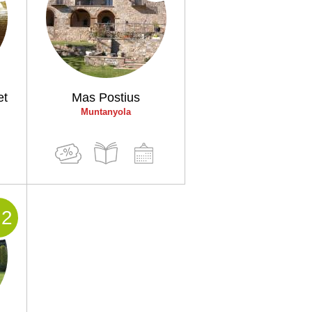
et
Mas Postius
Muntanyola
.2