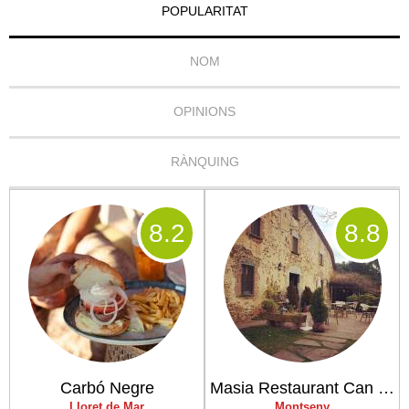
POPULARITAT
NOM
OPINIONS
RÀNQUING
8
.2
8
.8
Carbó Negre
Masia Restaurant Can Nena
Lloret de Mar
Montseny