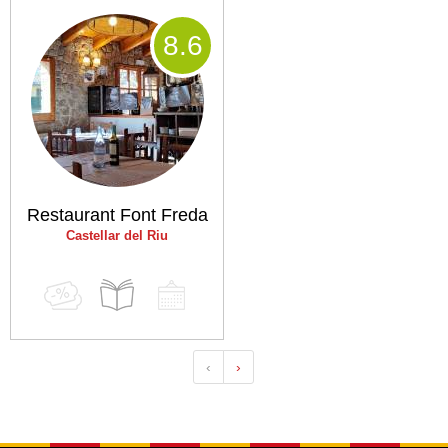
8
.6
Restaurant Font Freda
Castellar del Riu
‹
›