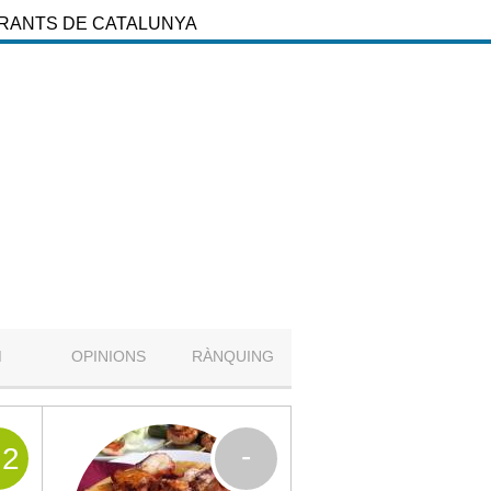
URANTS DE CATALUNYA
M
OPINIONS
RÀNQUING
-
.2