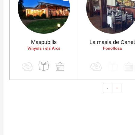
Maspubills
La masia de Cane
Vinyols i els Arcs
Fonollosa
‹
›