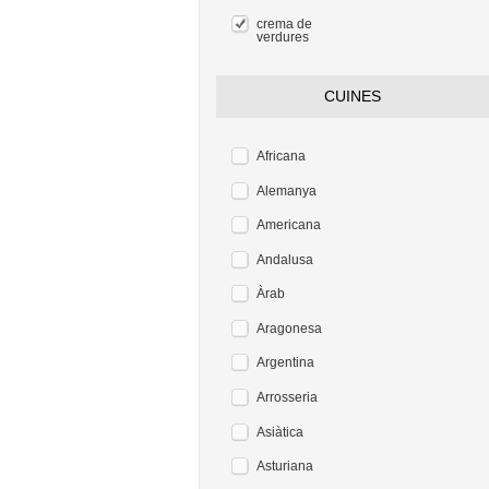
crema de
verdures
CUINES
Africana
Alemanya
Americana
Andalusa
Àrab
Aragonesa
Argentina
Arrosseria
Asiàtica
Asturiana