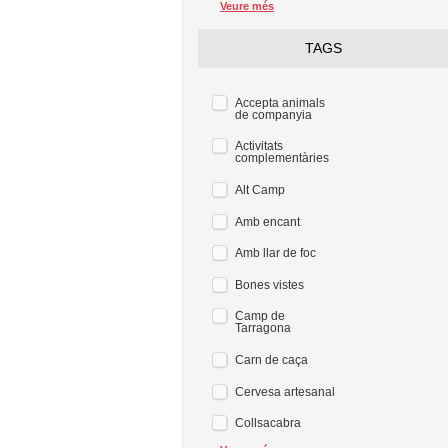
Veure més
TAGS
Accepta animals
de companyia
Activitats
complementàries
Alt Camp
Amb encant
Amb llar de foc
Bones vistes
Camp de
Tarragona
Carn de caça
Cervesa artesanal
Collsacabra