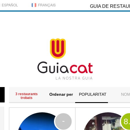
ESPAÑOL
FRANÇAIS
GUIA DE RESTA
3 restaurants
Ordenar per
POPULARITAT
NO
trobats
-
8