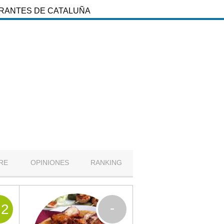
URANTES DE CATALUÑA
RE
OPINIONES
RANKING
-
.2