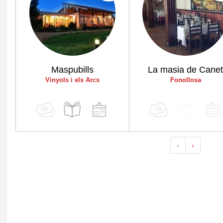
Maspubills
La masia de Cane
Vinyols i els Arcs
Fonollosa
‹
›