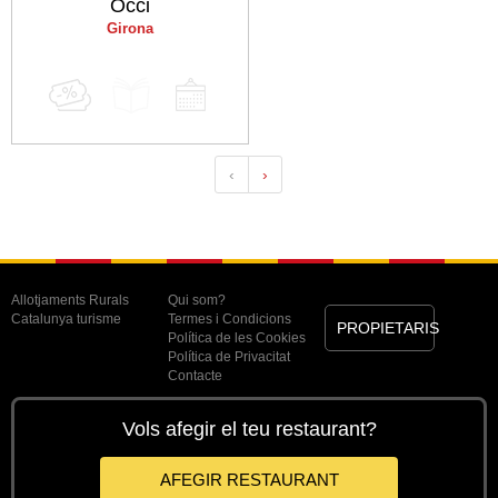
Occi
Girona
‹
›
Allotjaments Rurals
Qui som?
Catalunya turisme
Termes i Condicions
PROPIETARIS
Política de les Cookies
Política de Privacitat
Contacte
Vols afegir el teu restaurant?
AFEGIR RESTAURANT