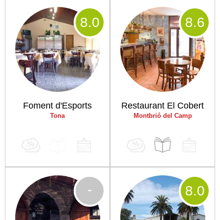
8
.0
8
.6
Foment d'Esports
Restaurant El Cobert
Tona
Montbrió del Camp
-
8
.0