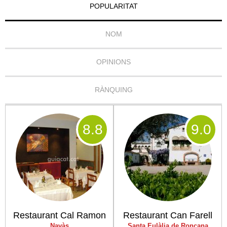
POPULARITAT
NOM
OPINIONS
RÀNQUING
8
.8
9
.0
Restaurant Cal Ramon
Restaurant Can Farell
Navàs
Santa Eulàlia de Ronçana