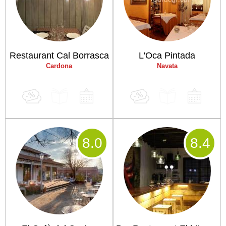
Restaurant Cal Borrasca
L'Oca Pintada
Cardona
Navata
8
.0
8
.4