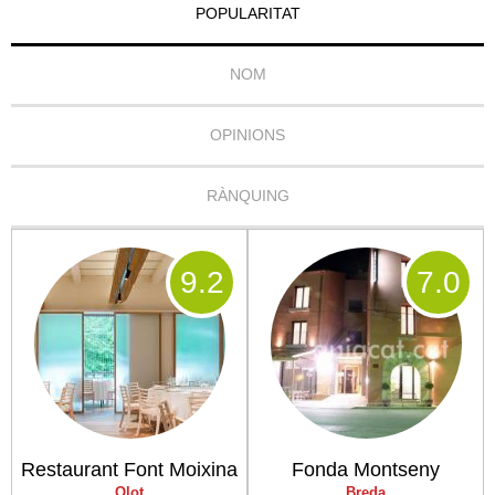
POPULARITAT
NOM
OPINIONS
RÀNQUING
9
.2
7
.0
Restaurant Font Moixina
Fonda Montseny
Olot
Breda