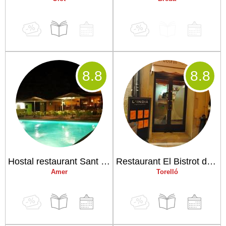
8
.8
8
.8
Hostal restaurant Sant Marçal
Restaurant El Bistrot del Firal
Amer
Torelló