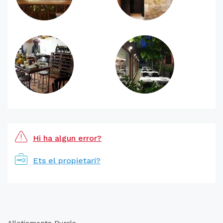
Hi ha algun error?
Ets el propietari?