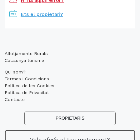
Hi ha algun error?
Ets el propietari?
Allotjaments Rurals
Catalunya turisme
Qui som?
Termes i Condicions
Política de les Cookies
Política de Privacitat
Contacte
PROPIETARIS
Vols afegir el teu restaurant?