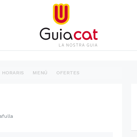
HORARIS
MENÚ
OFERTES
afulla