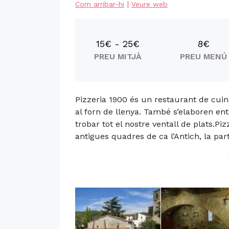
|
Com arribar-hi
Veure web
15€ - 25€
8€
PREU MITJÀ
PREU MENÚ
Pizzeria 1900 és un restaurant de cuina
al forn de llenya. També s’elaboren ent
trobar tot el nostre ventall de plats.Pi
antigues quadres de ca l’Antich, la part