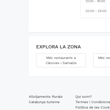
13:00 - 16:00
20:00 - 24:00
EXPLORA LA ZONA
Més restaurants a
Més res
Cànoves i Samalús
Allotjaments Rurals
Qui som?
Catalunya turisme
Termes i Condicion
Política de les Cook