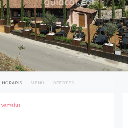
HORARIS
MENÚ
OFERTES
i Samalús