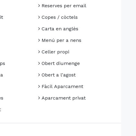
Reserves per email
it
Copes / còctels
Carta en anglès
Menú per a nens
Celler propi
ps
Obert diumenge
da
Obert a l'agost
Fàcil Aparcament
es
Aparcament privat
t