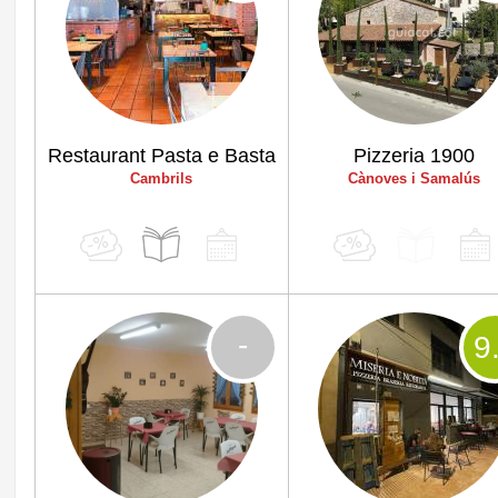
Restaurant Pasta e Basta
Pizzeria 1900
Cambrils
Cànoves i Samalús
-
9