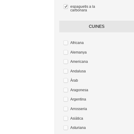
espaguetis a la
carbonara
CUINES
Africana
Alemanya
Americana
Andalusa
Àrab
Aragonesa
Argentina
Arrosseria
Asiàtica
Asturiana