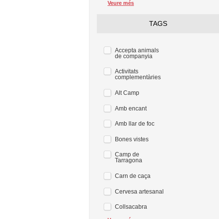
Veure més
TAGS
Accepta animals
de companyia
Activitats
complementàries
Alt Camp
Amb encant
Amb llar de foc
Bones vistes
Camp de
Tarragona
Carn de caça
Cervesa artesanal
Collsacabra