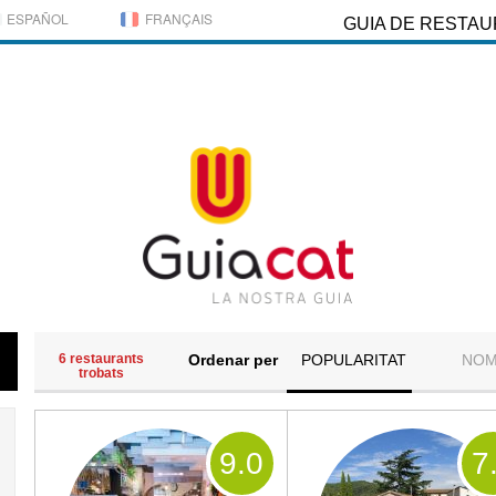
ESPAÑOL
FRANÇAIS
GUIA DE RESTA
6 restaurants
Ordenar per
POPULARITAT
NO
trobats
9
.0
7