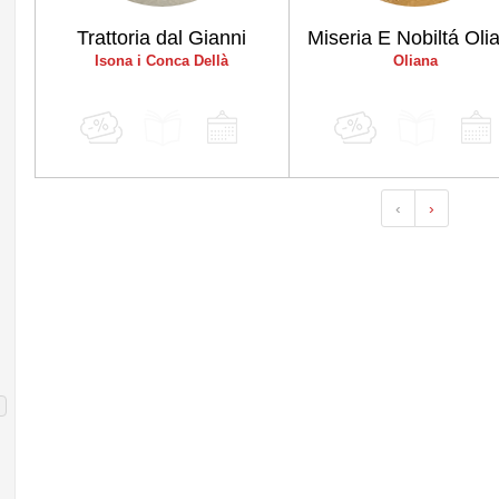
Trattoria dal Gianni
Miseria E Nobiltá Oli
Isona i Conca Dellà
Oliana
‹
›