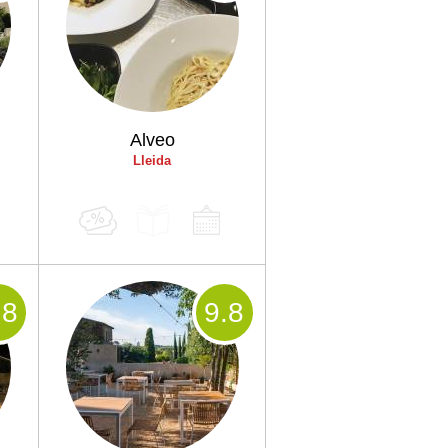
Alveo
Lleida
.8
9
.8