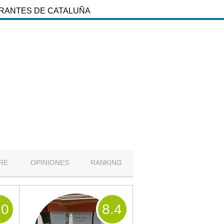
URANTES DE CATALUÑA
RE
OPINIONES
RANKING
.0
8
.4