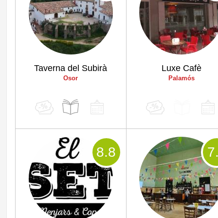
Taverna del Subirà
Luxe Cafè
Osor
Palamós
8
.8
7