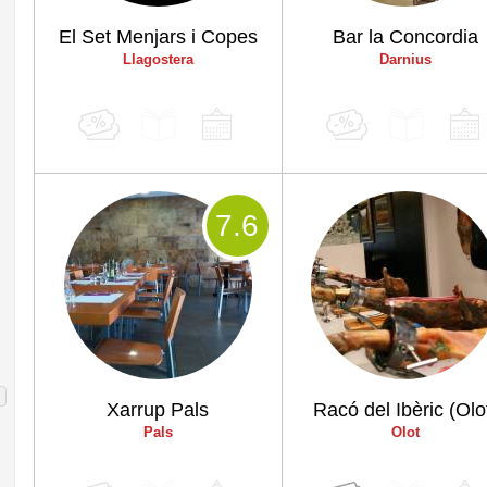
El Set Menjars i Copes
Bar la Concordia
Llagostera
Darnius
7
.6
Xarrup Pals
Racó del Ibèric (Olo
Pals
Olot