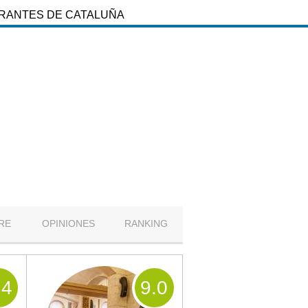
URANTES DE CATALUÑA
RE
OPINIONES
RANKING
.4
9
.0