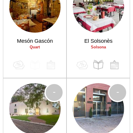
Mesón Gascón
El Solsonès
Quart
Solsona
-
-