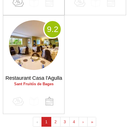
9
.2
Restaurant Casa l'Agulla
Sant Fruitós de Bages
‹
1
2
3
4
›
»