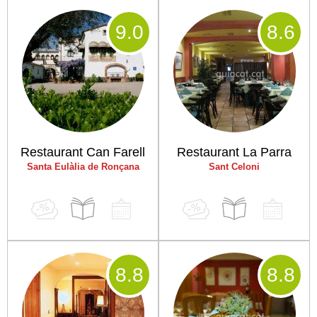
9
.0
8
.6
Restaurant Can Farell
Restaurant La Parra
Santa Eulàlia de Ronçana
Sant Celoni
8
.8
8
.8