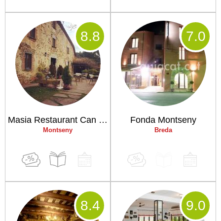
8
.8
7
.0
Masia Restaurant Can Nena
Fonda Montseny
Montseny
Breda
8
.4
9
.0