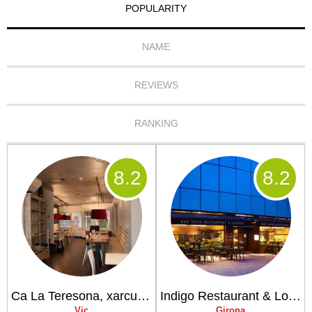
POPULARITY
NAME
REVIEWS
RANKING
8
.2
8
.2
Ca La Teresona, xarcuteria & restaurant
Indigo Restaurant & Lounge
Vic
Girona