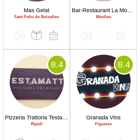
Mas Gelat
Bar-Restaurant La Mossegada
Sant Feliu de Buixalleu
Manlleu
8
.4
8
.4
Pizzeria Trattoria Testamatta
Granada Vins
Ripoll
Figueres