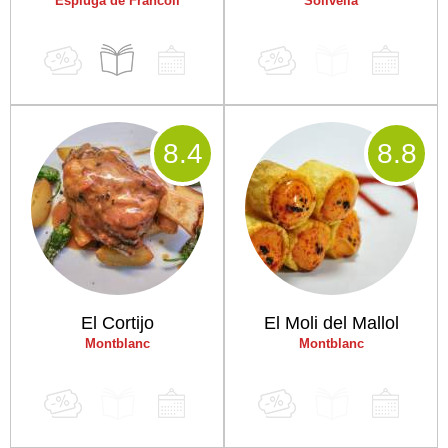
Espluga de Francolí
Solivella
8
.4
8
.8
El Cortijo
El Moli del Mallol
Montblanc
Montblanc