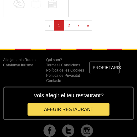
‹
1
2
›
»
Allotjaments Rurals
Qui som?
Catalunya turisme
Termes i Condicions
PROPIETARIS
Política de les Cookies
Política de Privacitat
Contacte
Vols afegir el teu restaurant?
AFEGIR RESTAURANT