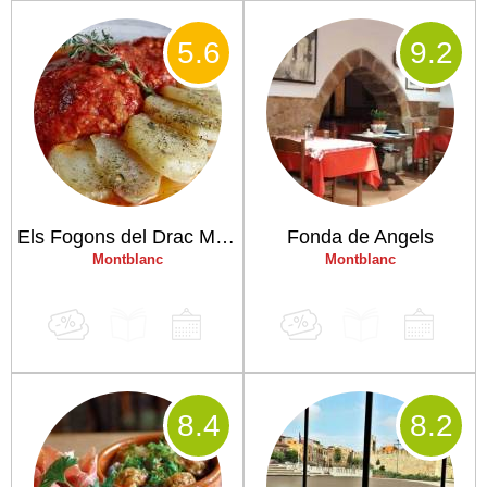
5
.6
9
.2
Els Fogons del Drac Montblanc
Fonda de Angels
Montblanc
Montblanc
8
.4
8
.2