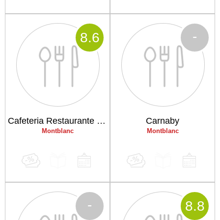
-
8
.6
Cafeteria Restaurante Isama
Carnaby
Montblanc
Montblanc
-
8
.8