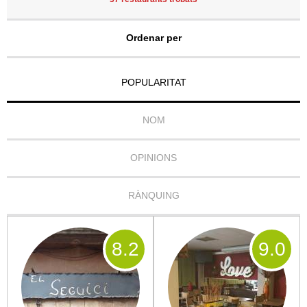
Ordenar per
POPULARITAT
NOM
OPINIONS
RÀNQUING
8
.2
9
.0