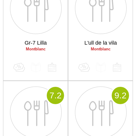
Gr-7 Lilla
L'ull de la vila
Montblanc
Montblanc
7
.2
9
.2