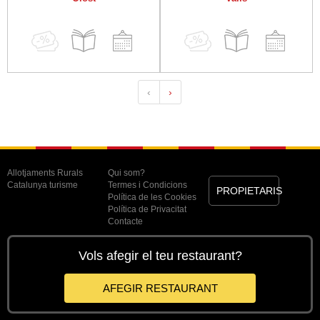
‹
›
Allotjaments Rurals
Qui som?
Catalunya turisme
Termes i Condicions
PROPIETARIS
Política de les Cookies
Política de Privacitat
Contacte
Vols afegir el teu restaurant?
AFEGIR RESTAURANT