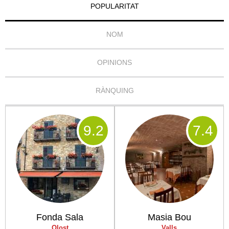
POPULARITAT
NOM
OPINIONS
RÀNQUING
9
.2
7
.4
Fonda Sala
Masia Bou
Olost
Valls