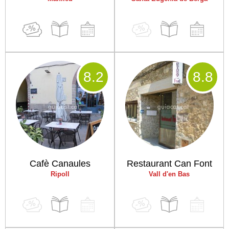
8
.2
8
.8
Cafè Canaules
Restaurant Can Font
Ripoll
Vall d'en Bas