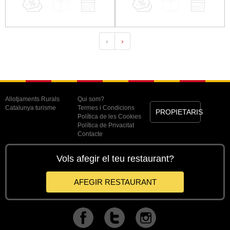
‹
›
Allotjaments Rurals
Qui som?
Catalunya turisme
Termes i Condicions
PROPIETARIS
Política de les Cookies
Política de Privacitat
Contacte
Vols afegir el teu restaurant?
AFEGIR RESTAURANT