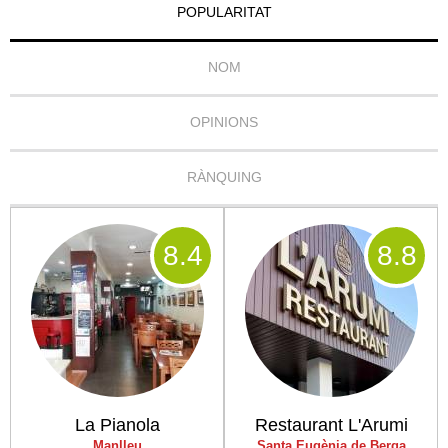
POPULARITAT
NOM
OPINIONS
RÀNQUING
8
.4
8
.8
La Pianola
Restaurant L'Arumi
Manlleu
Santa Eugènia de Berga