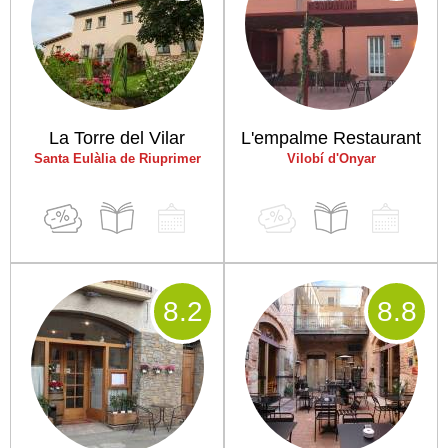
La Torre del Vilar
L'empalme Restaurant
Santa Eulàlia de Riuprimer
Vilobí d'Onyar
8
.2
8
.8