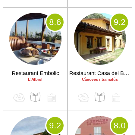
8
.6
9
.2
Restaurant Embolic
Restaurant Casa del Bosc
L'Albiol
Cànoves i Samalús
9
.2
8
.0