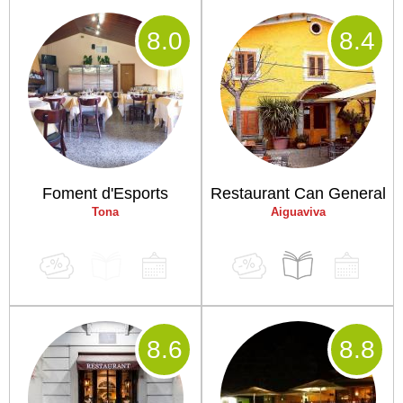
8
.0
8
.4
Foment d'Esports
Restaurant Can General
Tona
Aiguaviva
8
.6
8
.8