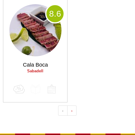
8
.6
Cala Boca
Sabadell
‹
›