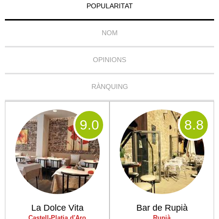
POPULARITAT
NOM
OPINIONS
RÀNQUING
9
.0
8
.8
La Dolce Vita
Bar de Rupià
Castell-Platja d'Aro
Rupià