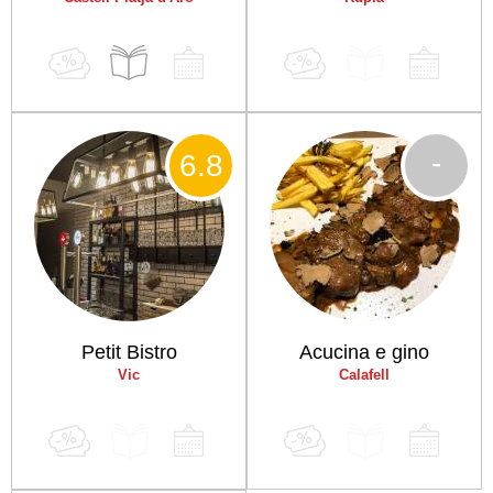
-
6
.8
Petit Bistro
Acucina e gino
Vic
Calafell