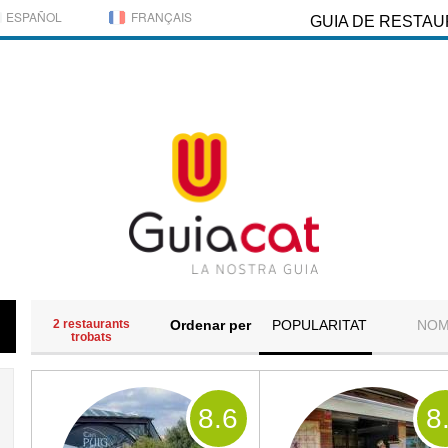
ESPAÑOL
FRANÇAIS
GUIA DE RESTA
2 restaurants
Ordenar per
POPULARITAT
NO
trobats
8
.6
8