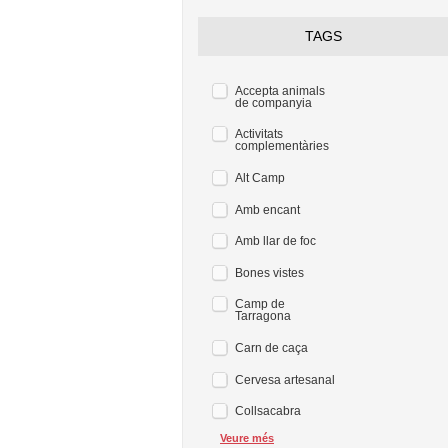
TAGS
Accepta animals
de companyia
Activitats
complementàries
Alt Camp
Amb encant
Amb llar de foc
Bones vistes
Camp de
Tarragona
Carn de caça
Cervesa artesanal
Collsacabra
Veure més