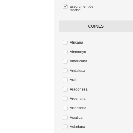
assortiment de
marisc
CUINES
Africana
Alemanya
Americana
Andalusa
Àrab
Aragonesa
Argentina
Arrosseria
Asiàtica
Asturiana