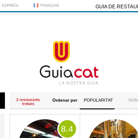
ESPAÑOL
FRANÇAIS
GUIA DE RESTA
2 restaurants
Ordenar per
POPULARITAT
NO
trobats
8
.4