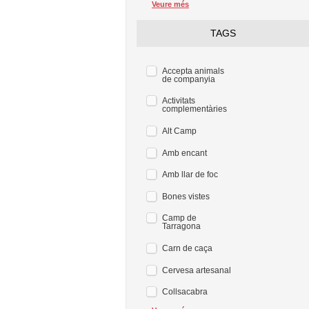
Veure més
TAGS
Accepta animals
de companyia
Activitats
complementàries
Alt Camp
Amb encant
Amb llar de foc
Bones vistes
Camp de
Tarragona
Carn de caça
Cervesa artesanal
Collsacabra