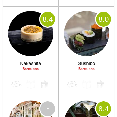
8
.4
8
.0
Nakashita
Sushibo
Barcelona
Barcelona
-
8
.4