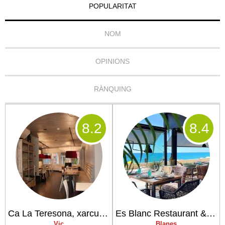
POPULARITAT
NOM
OPINIONS
RÀNQUING
8
.2
8
.4
Ca La Teresona, xarcuteria & restaurant
Es Blanc Restaurant & Lounge Club
Vic
Blanes