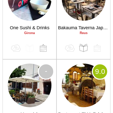
One Sushi & Drinks
Bakauma Taverna Japonesa
Girona
Reus
-
9
.0