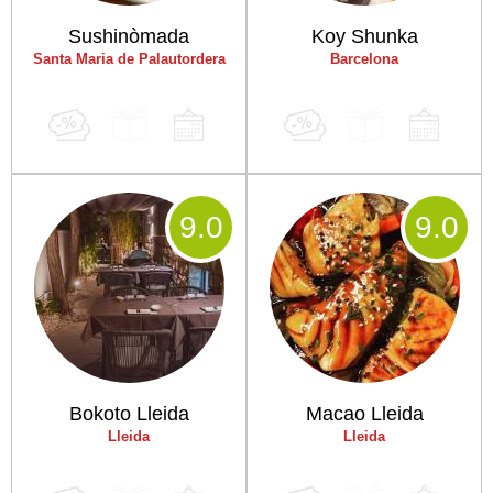
Sushinòmada
Koy Shunka
Santa Maria de Palautordera
Barcelona
9
.0
9
.0
Bokoto Lleida
Macao Lleida
Lleida
Lleida