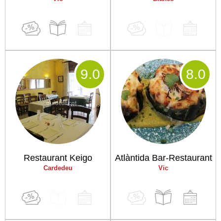
9
.0
8
.0
Restaurant Keigo
Atlàntida Bar-Restaurant
Cardedeu
Vic