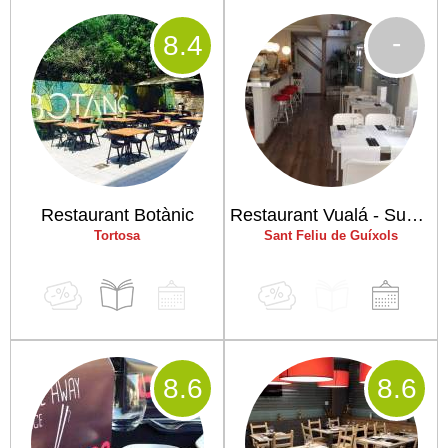
-
8
.4
Restaurant Botànic
Restaurant Vualá - Sushi House
Tortosa
Sant Feliu de Guíxols
8
.6
8
.6