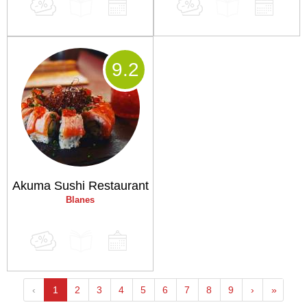
9
.2
Akuma Sushi Restaurant
Blanes
‹
1
2
3
4
5
6
7
8
9
›
»