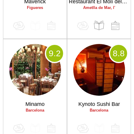
Maverick
Restaurant El Molí dels Avis
Figueres
Ametlla de Mar, l'
9
.2
8
.8
Minamo
Kynoto Sushi Bar
Barcelona
Barcelona