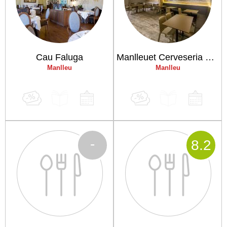
Cau Faluga
Manlleuet Cerveseria Restaurant
Manlleu
Manlleu
-
8
.2