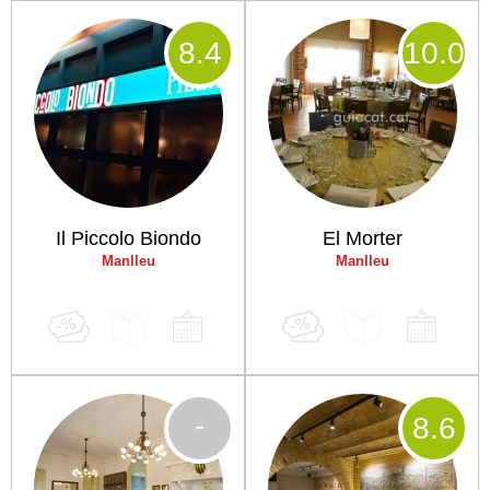
8
.4
10
.0
Il Piccolo Biondo
El Morter
Manlleu
Manlleu
-
8
.6