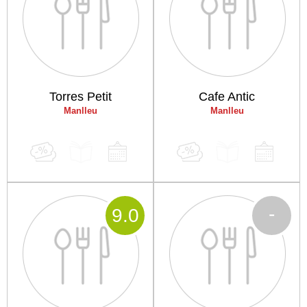
Torres Petit
Cafe Antic
Manlleu
Manlleu
-
9
.0