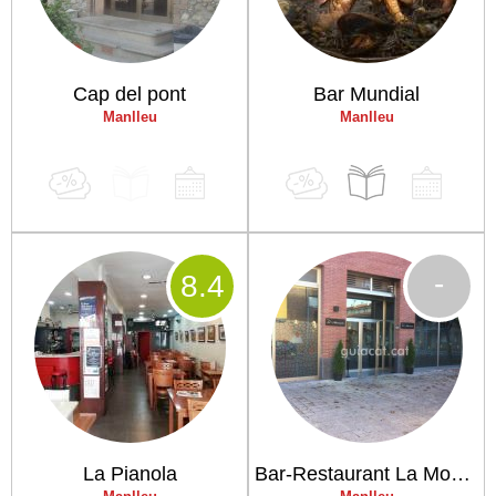
Cap del pont
Bar Mundial
Manlleu
Manlleu
-
8
.4
La Pianola
Bar-Restaurant La Mossegada