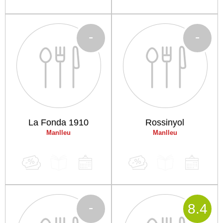
-
-
La Fonda 1910
Rossinyol
Manlleu
Manlleu
-
8
.4