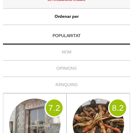
Ordenar per
POPULARITAT
NOM
OPINIONS
RÀNQUING
7
.2
8
.2