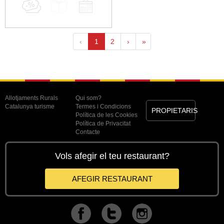
‹
1
2
›
»
Allotjaments Rurals
Qui som?
Catalunya turisme
Termes i Condicions
PROPIETARIS
Política de les Cookies
Política de Privacitat
Contacte
Vols afegir el teu restaurant?
AFEGIR RESTAURANT