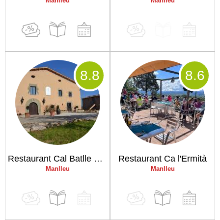
Manlleu
Manlleu
8
.8
8
.6
Restaurant Cal Batlle Celler i Rebost
Restaurant Ca l'Ermità
Manlleu
Manlleu