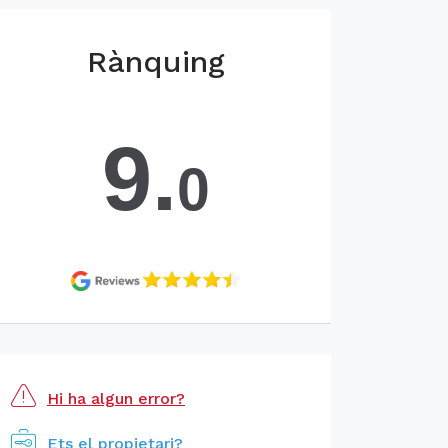
Rànquing
9.
0
Hi ha algun error?
Ets el propietari?