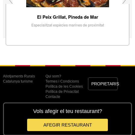
El Peix Grillat, Pineda de Mar
Especialitzat espècies marines de proximitat
Allotjaments Rurals
Qui som?
Catalunya turisme
Termes i Condicions
PROPIETARIS
Política de les Cookies
Política de Privacitat
Contacte
Vols afegir el teu restaurant?
AFEGIR RESTAURANT