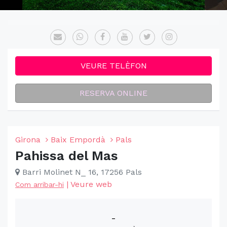
VEURE TELÈFON
RESERVA ONLINE
Girona
Baix Empordà
Pals
Pahissa del Mas
Barri Molinet N_ 16, 17256 Pals
|
Veure web
Com arribar-hi
-