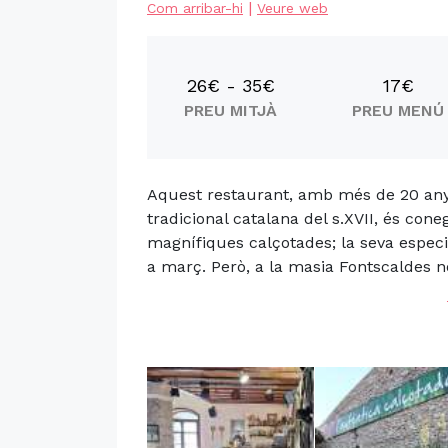
|
Com arribar-hi
Veure web
26€ - 35€
17€
PREU MITJÀ
PREU MENÚ
Aquest restaurant, amb més de 20 anys
tradicional catalana del s.XVII, és con
magnífiques calçotades; la seva especi
a març. Però, a la masia Fontscaldes n