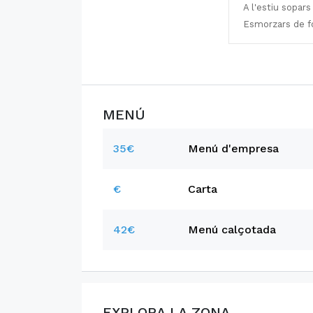
A l'estiu sopar
Esmorzars de fo
MENÚ
35€
Menú d'empresa
€
Carta
42€
Menú calçotada
EXPLORA LA ZONA