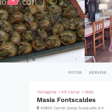
FOTOS
SERVEIS
Tarragona
Alt Camp
Valls
Masia Fontscaldes
43800 Carrer josep busquets s/n