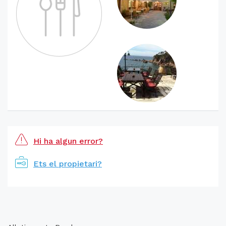
Hi ha algun error?
Ets el propietari?