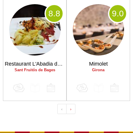
8
.8
9
.0
Restaurant L'Abadia del Pont Vell
Mimolet
Sant Fruitós de Bages
Girona
‹
›