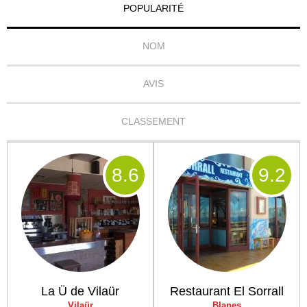
POPULARITÉ
NOM
AVIS
CLASSEMENT
8
.6
9
.2
La Ü de Vilaür
Restaurant El Sorrall
Vilaür
Blanes