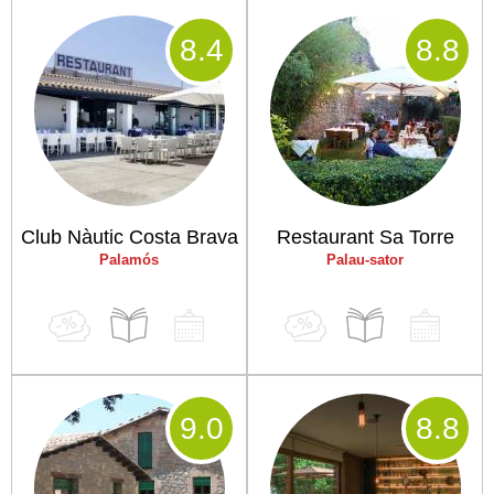
8
.4
8
.8
Club Nàutic Costa Brava
Restaurant Sa Torre
Palamós
Palau-sator
9
.0
8
.8