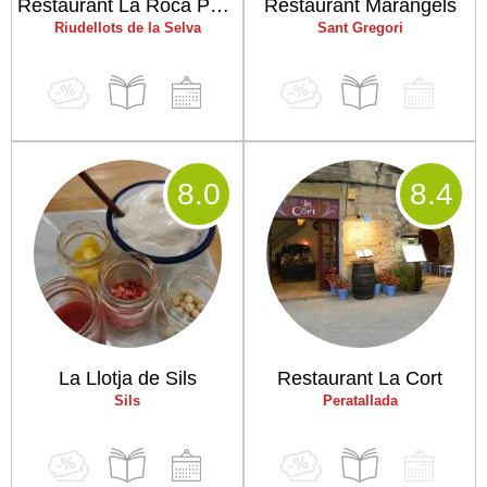
Restaurant La Roca Petita
Restaurant Maràngels
Riudellots de la Selva
Sant Gregori
8
.0
8
.4
La Llotja de Sils
Restaurant La Cort
Sils
Peratallada