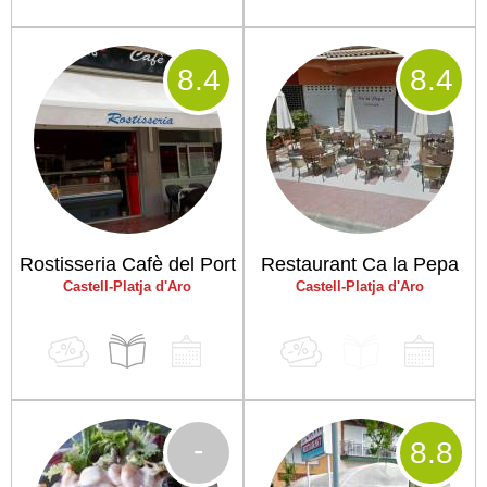
8
.4
8
.4
Rostisseria Cafè del Port
Restaurant Ca la Pepa
Castell-Platja d'Aro
Castell-Platja d'Aro
-
8
.8