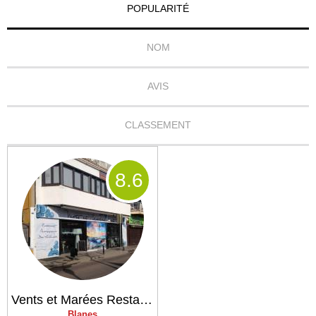
POPULARITÉ
NOM
AVIS
CLASSEMENT
8
.6
Vents et Marées Restaurant
Blanes