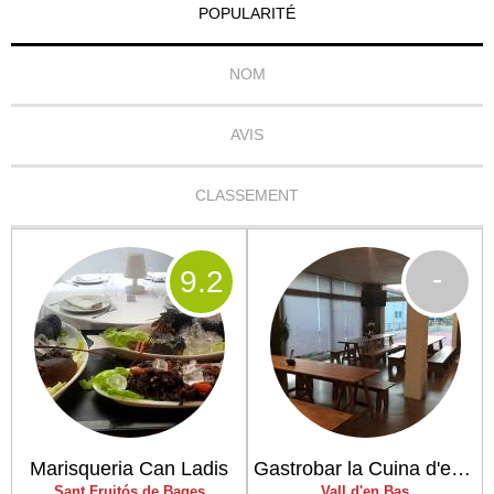
POPULARITÉ
NOM
AVIS
CLASSEMENT
-
9
.2
Marisqueria Can Ladis
Gastrobar la Cuina d'en Moke's
Sant Fruitós de Bages
Vall d'en Bas