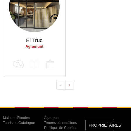
El Truc
Agramunt
‹
›
Maisons Rurales
À propos
Tourisme Catalogne
Termes et conditions
PROPRIÉTAIRES
Politique de Cookies