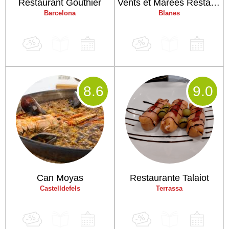
Restaurant Gouthier
Vents et Marées Restaurant
Barcelona
Blanes
8
.6
9
.0
Can Moyas
Restaurante Talaiot
Castelldefels
Terrassa