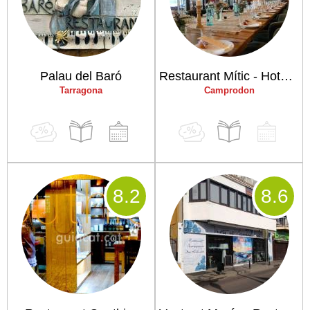
Palau del Baró
Restaurant Mític - Hotel Puig francó
Tarragona
Camprodon
8
.2
8
.6