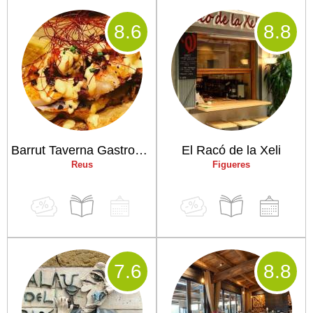
8
.6
8
.8
Barrut Taverna Gastronòmica
El Racó de la Xeli
Reus
Figueres
7
.6
8
.8