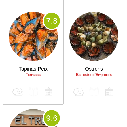
7
.8
Tapinas Peix
Ostrens
Terrassa
Bellcaire d'Empordà
9
.6