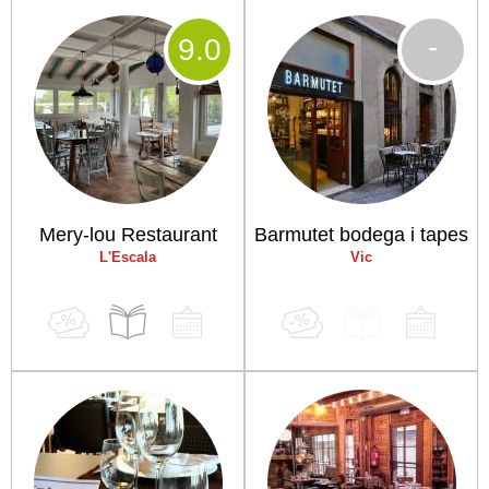
-
9
.0
Mery-lou Restaurant
Barmutet bodega i tapes
L'Escala
Vic