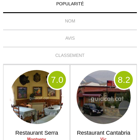
POPULARITÉ
NOM
AVIS
CLASSEMENT
7
.0
8
.2
Restaurant Serra
Restaurant Cantabria
Montseny
Vic