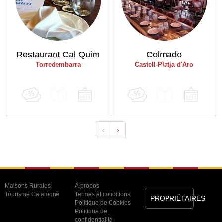
Restaurant Cal Quim
Colmado
Torredembarra
Castell-Platja d'Aro
‹
›
Maisons Rurales
À propos
Tourisme Catalogne
Termes et conditions
PROPRIÉTAIRES
Politique de Cookies
Politique de
confidentialité