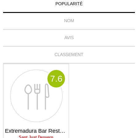
POPULARITÉ
NOM
AVIS
CLASSEMENT
7
.6
Extremadura Bar Restaurant
Sant Just Desvern