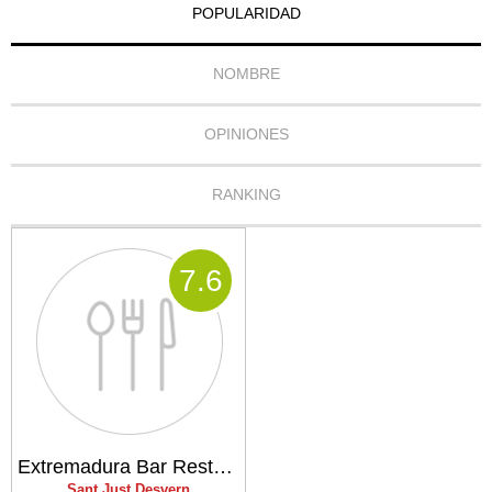
POPULARIDAD
NOMBRE
OPINIONES
RANKING
7
.6
Extremadura Bar Restaurant
Sant Just Desvern