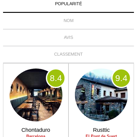
POPULARITÉ
NOM
AVIS
CLASSEMENT
8
.4
9
.4
Chontaduro
Rusttic
Barcelona
El Pont de Suert