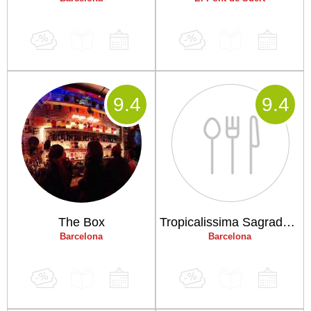
9
.4
9
.4
The Box
Tropicalissima Sagrada Familia
Barcelona
Barcelona