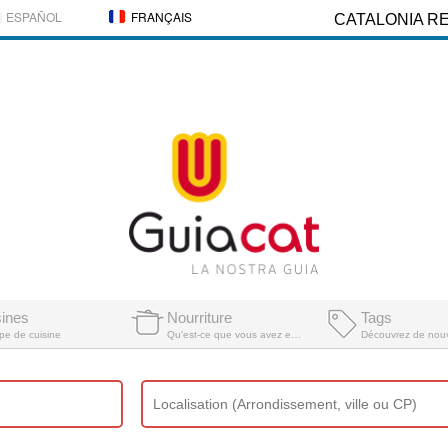
ESPAÑOL
FRANÇAIS
CATALONIA R
sines
Nourriture
Tags
pe de cuisine
Qu'est-ce que vous avez envie de manger?