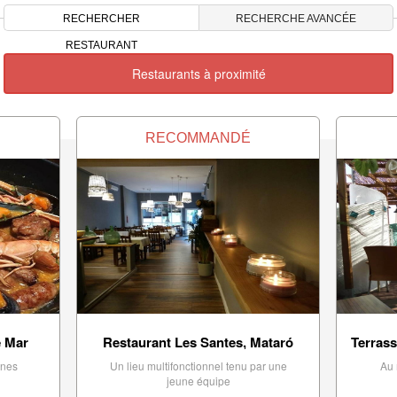
RECHERCHER
RECHERCHE AVANCÉE
RESTAURANT
Restaurants à proximité
RECOMMANDÉ
e Mar
Restaurant Les Santes, Mataró
Terrass
ines
Un lieu multifonctionnel tenu par une
Au 
jeune équipe