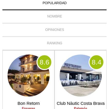
POPULARIDAD
NOMBRE
OPINIONES
RANKING
8
.6
8
.4
Bon Retorn
Club Nàutic Costa Brava
Figueres
Palamós