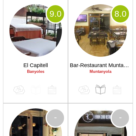
9
.0
8
.0
El Capitell
Bar-Restaurant Muntanyola (Ca la Mari)
Banyoles
Muntanyola
-
-