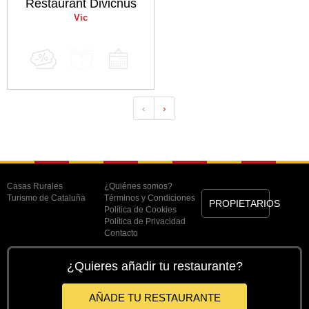
Restaurant Divicnus
Vic
‹
›
Casas Rurales
¿Quiénes somos?
Turismo de Cataluña
Términos y Condiciones
PROPIETARIOS
Política de Cookies
Política de Privacidad
Contacto
¿Quieres añadir tu restaurante?
AÑADE TU RESTAURANTE