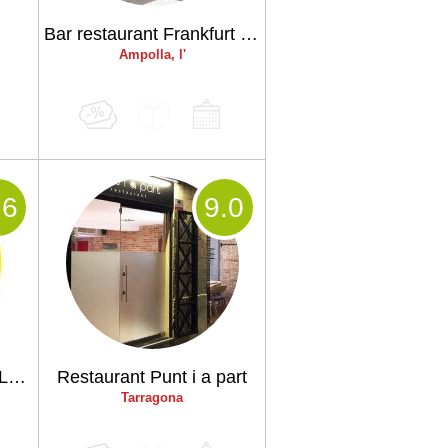
Bar restaurant Frankfurt Tere
Ampolla, l'
.6
9
.0
La Bodegueta de Mas La Cabanya de Beget
Restaurant Punt i a part
Tarragona