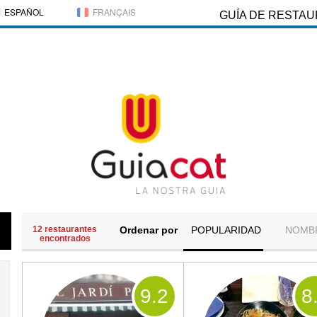
ESPAÑOL
FRANÇAIS
GUÍA DE RESTA
12 restaurantes
Ordenar por
POPULARIDAD
NOMB
encontrados
9
.2
8