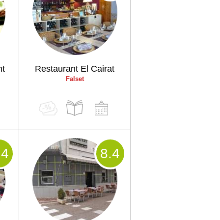
nt
Restaurant El Cairat
Falset
.4
8
.4