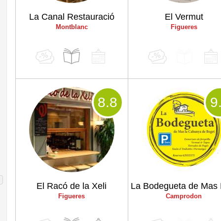
La Canal Restauració
El Vermut
Montblanc
Figueres
8
.8
9
El Racó de la Xeli
Figueres
Camprodon