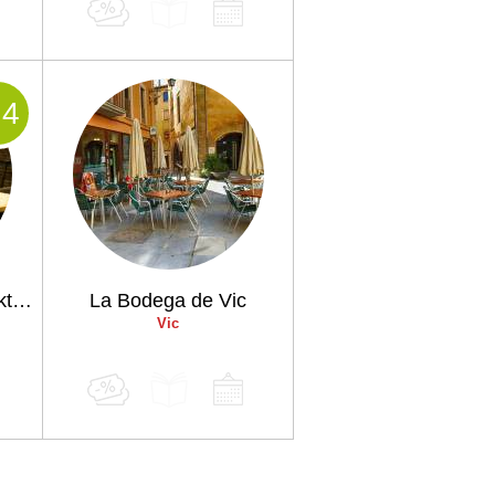
.4
Raó Restaurant & Cocktail Bar
La Bodega de Vic
Vic