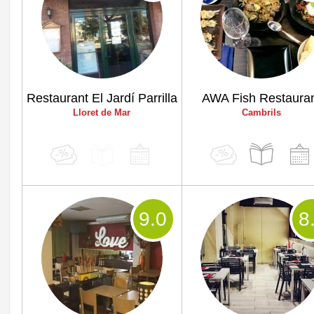
Restaurant El Jardí Parrilla
AWA Fish Restaura
Lloret de Mar
Cambrils
9
.0
8