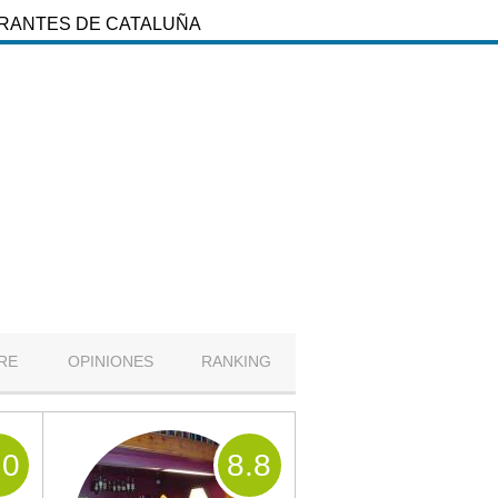
URANTES DE CATALUÑA
RE
OPINIONES
RANKING
.0
8
.8