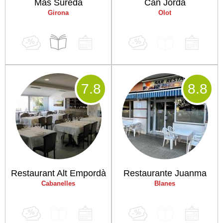
Mas Sureda
Can Jordà
Girona
Olot
7
.8
8
.8
Restaurant Alt Empordà
Restaurante Juanma
Cabanelles
Blanes