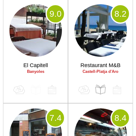
9
.0
8
.2
El Capitell
Restaurant M&B
Banyoles
Castell-Platja d'Aro
7
.4
8
.4