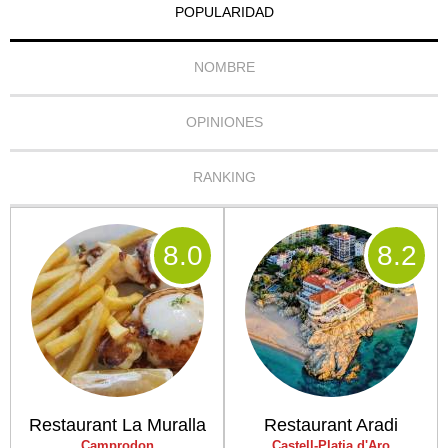
POPULARIDAD
NOMBRE
OPINIONES
RANKING
8
.0
8
.2
Restaurant La Muralla
Restaurant Aradi
Camprodon
Castell-Platja d'Aro