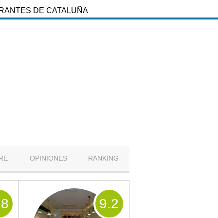
URANTES DE CATALUÑA
RE
OPINIONES
RANKING
.8
9
.2