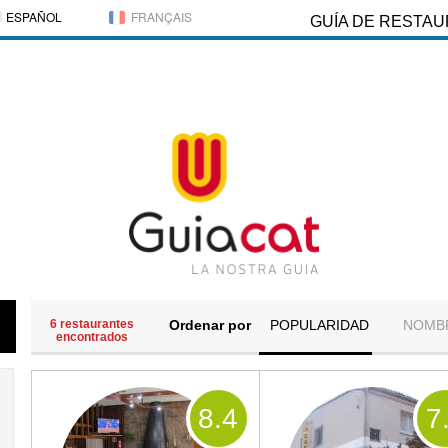
ESPAÑOL
FRANÇAIS
GUÍA DE RESTA
6 restaurantes
Ordenar por
POPULARIDAD
NOMB
encontrados
8
.4
7